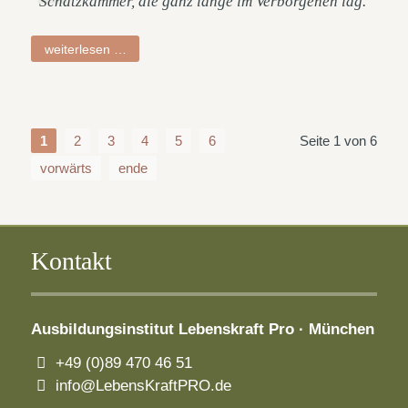
Schatzkammer, die ganz lange im Verborgenen lag.
petra
weiterlesen …
1
2
3
4
5
6
Seite 1 von 6
vorwärts
ende
Kontakt
Ausbildungsinstitut
Lebenskraft Pro · München
+49 (0)89 470 46 51
info@LebensKraftPRO.de