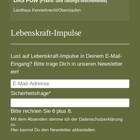
DAS PÜW
(Praxis- und Übungs-Wochenende)
Landhaus Kennerknecht/Oberstaufen
Lebenskraft-Impulse
Lust auf Lebenskraft-Impulse in Deinem E-Mail-
Eingang? Bitte trage Dich in unseren Newsletter
ein!
E-
Mail-
Pflichtfeld
Sicherheitsfrage
*
Adresse
Bitte rechnen Sie 6 plus 8.
Mit dem Absenden stimme ich der
Datenschutzerklärung
zu.
Hier
kannst Du den Newsletter abbestellen.