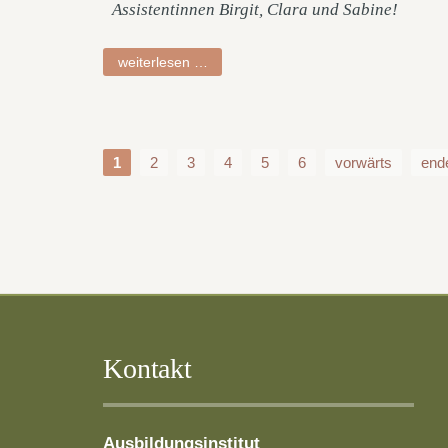
Assistentinnen Birgit, Clara und Sabine!
lucia
weiterlesen …
1
2
3
4
5
6
vorwärts
end
Kontakt
Ausbildungsinstitut