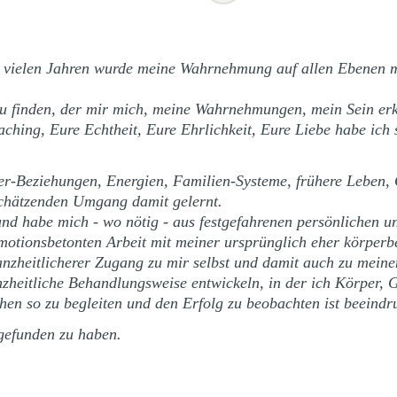
r vielen Jahren wurde meine Wahrnehmung auf allen Ebenen m
zu finden, der mir mich, meine Wahrnehmungen, mein Sein erk
ching, Eure Echtheit, Eure Ehrlichkeit, Eure Liebe habe ich 
fer-Beziehungen, Energien, Familien-Systeme, frühere Leben,
schätzenden Umgang damit gelernt.
d habe mich - wo nötig - aus festgefahrenen persönlichen un
otionsbetonten Arbeit mit meiner ursprünglich eher körperbe
anzheitlicherer Zugang zu mir selbst und damit auch zu meinen
heitliche Behandlungsweise entwickeln, in der ich Körper, Ge
en so zu begleiten und den Erfolg zu beobachten ist beeindr
 gefunden zu haben.