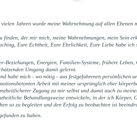
r vielen Jahren wurde meine Wahrnehmung auf allen Ebenen m
zu finden, der mir mich, meine Wahrnehmungen, mein Sein erk
ching, Eure Echtheit, Eure Ehrlichkeit, Eure Liebe habe ich 
fer-Beziehungen, Energien, Familien-Systeme, frühere Leben,
schätzenden Umgang damit gelernt.
d habe mich - wo nötig - aus festgefahrenen persönlichen un
otionsbetonten Arbeit mit meiner ursprünglich eher körperbe
anzheitlicherer Zugang zu mir selbst und damit auch zu meinen
heitliche Behandlungsweise entwickeln, in der ich Körper, Ge
en so zu begleiten und den Erfolg zu beobachten ist beeindr
 gefunden zu haben.