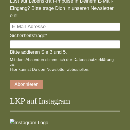
Lust auf Lebenskraft-Impulse in Deinem E-Mail-
Eingang? Bitte trage Dich in unseren Newsletter
ein!
E-
Mail-
Pflichtfeld
Sicherheitsfrage
*
Adresse
Bitte addieren Sie 3 und 5.
Mit dem Absenden stimme ich der
Datenschutzerklärung
zu.
Hier
kannst Du den Newsletter abbestellen.
Abonnieren
LKP auf Instagram