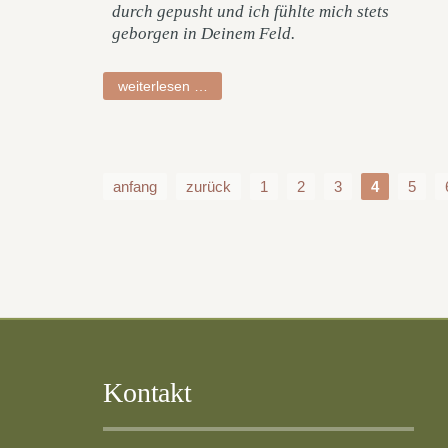
durch gepusht und ich fühlte mich stets
geborgen in Deinem Feld.
dagmar
weiterlesen …
anfang
zurück
1
2
3
4
5
Kontakt