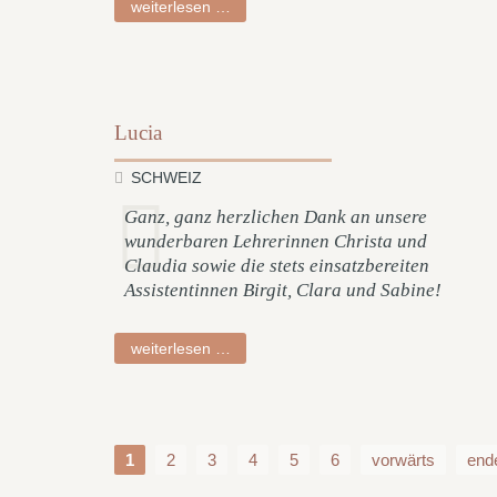
florian
weiterlesen …
Lucia
SCHWEIZ
Ganz, ganz herzlichen Dank an unsere
wunderbaren Lehrerinnen Christa und
Claudia sowie die stets einsatzbereiten
Assistentinnen Birgit, Clara und Sabine!
lucia
weiterlesen …
1
2
3
4
5
6
vorwärts
end