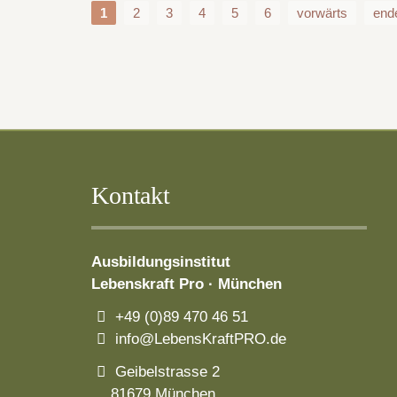
1
2
3
4
5
6
vorwärts
end
Kontakt
Ausbildungsinstitut
Lebenskraft Pro · München
+49 (0)89 470 46 51
info@LebensKraftPRO.de
Geibelstrasse 2
81679 München