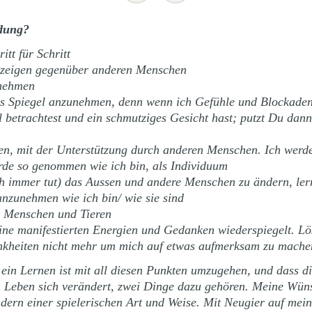
ldung?
itt für Schritt
zu zeigen gegenüber anderen Menschen
unehmen
s Spiegel anzunehmen, denn wenn ich Gefühle und Blockaden i
betrachtest und ein schmutziges Gesicht hast; putzt Du dann
nden, mit der Unterstützung durch anderen Menschen. Ich werd
rde so genommen wie ich bin, als Individuum
ch immer tut) das Aussen und andere Menschen zu ändern, ler
zunehmen wie ich bin/ wie sie sind
t Menschen und Tieren
ine manifestierten Energien und Gedanken wiederspiegelt. Lö
ankheiten nicht mehr um mich auf etwas aufmerksam zu mach
 ein Lernen ist mit all diesen Punkten umzugehen, und dass d
in Leben sich verändert, zwei Dinge dazu gehören. Meine Wü
ondern einer spielerischen Art und Weise. Mit Neugier auf me