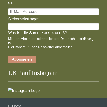
ein!
E-
Mail-
Pflichtfeld
Sicherheitsfrage
*
Adresse
Was ist die Summe aus 4 und 3?
Mit dem Absenden stimme ich der
Datenschutzerklärung
zu.
Hier
kannst Du den Newsletter abbestellen.
Abonnieren
LKP auf Instagram
Navigation
Home