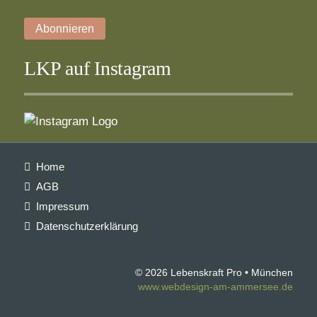
Abonnieren
LKP auf Instagram
Navigation
Home
überspringen
AGB
Impressum
Datenschutzerklärung
© 2026 Lebenskraft Pro • München
www.webdesign-am-ammersee.de