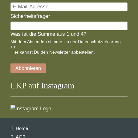
E-
Mail-
Pflichtfeld
Sicherheitsfrage
*
Adresse
Was ist die Summe aus 1 und 4?
Mit dem Absenden stimme ich der
Datenschutzerklärung
zu.
Hier
kannst Du den Newsletter abbestellen.
Abonnieren
LKP auf Instagram
Navigation
Home
überspringen
AGB