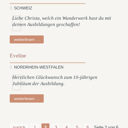
SCHWEIZ
Liebe Christa, welch ein Wunderwerk hast du mit
deinen Ausbildungen geschaffen!
markus
weiterlesen …
Eveline
NORDRHEIN-WESTFALEN
Herzlichen Glückwunsch zum 10-jährigen
Jubiläum der Ausbildung.
eveline
weiterlesen …
zurück
1
2
3
4
5
6
Seite 2 von 6